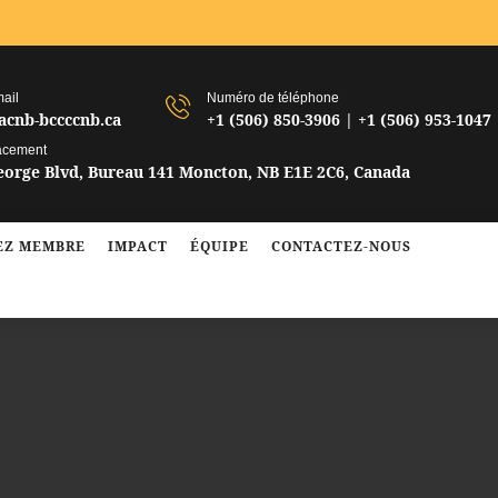
ail
Numéro de téléphone
acnb-bccccnb.ca
+1 (506) 850-3906 | +1 (506) 953-1047
acement
George Blvd, Bureau 141 Moncton, NB E1E 2C6, Canada
Z MEMBRE​
IMPACT
ÉQUIPE
CONTACTEZ-NOUS