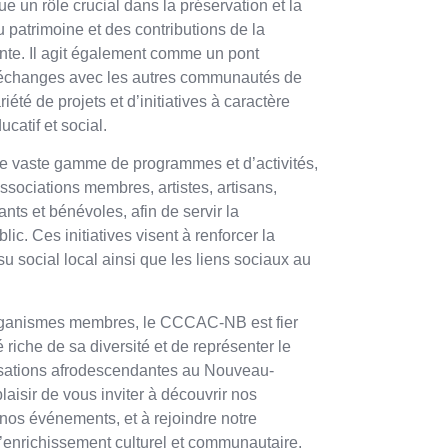
un rôle crucial dans la préservation et la
du patrimoine et des contributions de la
e. Il agit également comme un pont
les échanges avec les autres communautés de
iété de projets et d’initiatives à caractère
catif et social.
vaste gamme de programmes et d’activités,
ssociations membres, artistes, artisans,
nts et bénévoles, afin de servir la
c. Ces initiatives visent à renforcer la
ssu social local ainsi que les liens sociaux au
rganismes membres, le CCCAC-NB est fier
iche de sa diversité et de représenter le
isations afrodescendantes au Nouveau-
aisir de vous inviter à découvrir nos
nos événements, et à rejoindre notre
d’enrichissement culturel et communautaire.