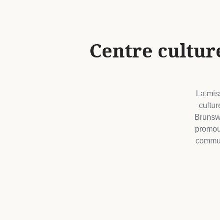
Centre cultu
La miss
cultur
Brunswi
promouv
commun