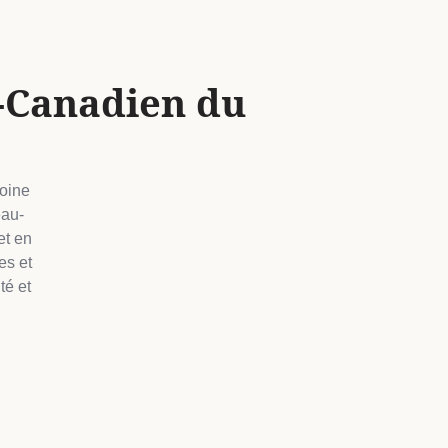
-Canadien du
moine
eau-
et en
es et
té et