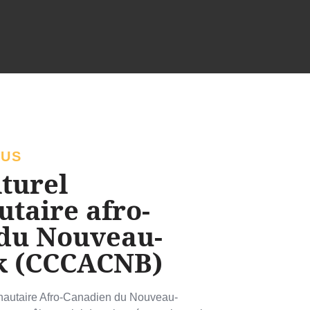
OUS
lturel
taire afro-
du Nouveau-
k (CCCACNB)
nautaire Afro-Canadien du Nouveau-