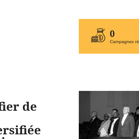
0
Campagnes ré
fier de
rsifiée