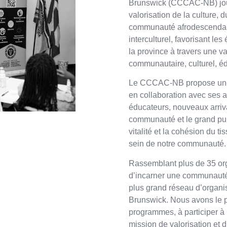
Brunswick (CCCAC-NB) joue 
valorisation de la culture, 
communauté afrodescendant
interculturel, favorisant 
la province à travers une var
communautaire, culturel, édu
Le CCCAC-NB propose une 
en collaboration avec ses a
éducateurs, nouveaux arriva
communauté et le grand publi
vitalité et la cohésion du ti
sein de notre communauté.
Rassemblant plus de 35 o
d’incarner une communauté r
plus grand réseau d’organ
Brunswick. Nous avons le pl
programmes, à participer à 
mission de valorisation et 