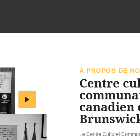
À PROPOS DE N
Centre cu
communau
canadien 
Brunswic
Le Centre Culturel Commu