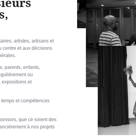
ieurs
s,
es, artistes, artisans et
u centre et aux décisions
nérales.
, parents, enfants,
régulièrement ou
 expositions et
ur temps et compétences
ponsors, que ce soient des
nancièrement à nos projets